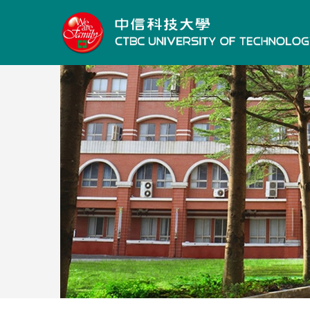
跳
到
主
要
內
容
區