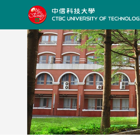
跳
到
主
要
內
容
區