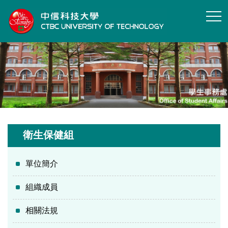
跳
到
主
要
內
容
區
衛生保健組
單位簡介
組織成員
相關法規