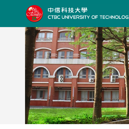
跳
到
主
要
內
容
區