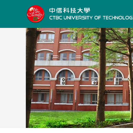
跳
到
主
要
內
容
區