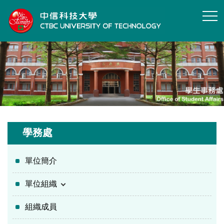
跳
到
主
要
內
容
區
學務處
單位簡介
單位組織
組織成員