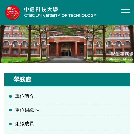
跳
到
主
要
內
容
區
學務處
單位簡介
單位組織
組織成員