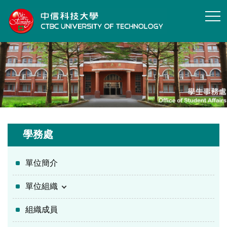
跳
到
主
要
內
容
區
學務處
單位簡介
單位組織
組織成員