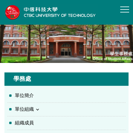
跳
到
主
要
內
容
區
學務處
單位簡介
單位組織
組織成員