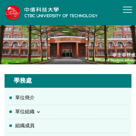
跳
到
主
要
內
容
區
學務處
單位簡介
單位組織
組織成員