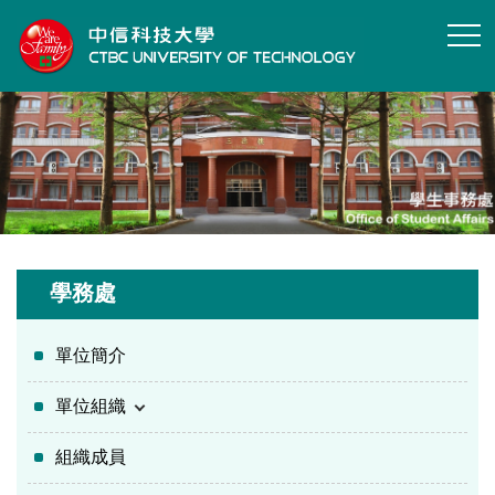
跳
到
主
要
內
容
區
學務處
單位簡介
單位組織
組織成員