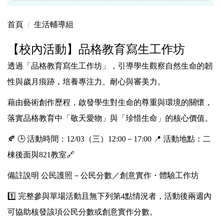
首頁
生活輔導組
【校內活動】品格教育寫生工作坊
透過「品格教育寫生工作坊」，引導學生觀察自然生命的韌
性與歲月痕跡，培養專注力、耐心與審美力。
藉由藝術創作歷程，啟發學生對生命的尊重與環境的關懷，
落實品格教育中「敬天愛物」與「珍惜生命」的核心價值。
🍂 🕒 活動時間：12/03（三）12:00－17:00 📍 活動地點：
二
棟後面與821教室
🔗
備註說明 公民護照－公民分數／創意實作・體驗工作坊
1️⃣ 完整參與單場活動且無下列第4點情況者，活動後兩週內
可協助核發該項公民分數或創意實作分數。