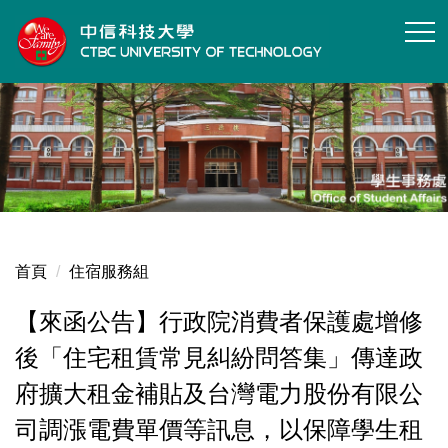
跳
到
主
要
內
容
區
首頁
住宿服務組
【來函公告】行政院消費者保護處增修
後「住宅租賃常見糾紛問答集」傳達政
府擴大租金補貼及台灣電力股份有限公
司調漲電費單價等訊息，以保障學生租